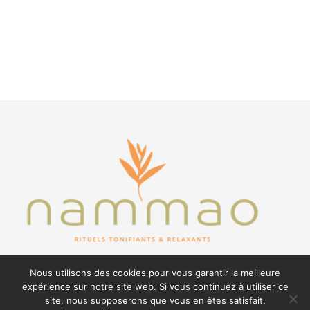
Nous utilisons des cookies pour vous garantir la meilleure
Contact
•
Mentions légales
•
RGPD
•
CGV
expérience sur notre site web. Si vous continuez à utiliser ce
site, nous supposerons que vous en êtes satisfait.