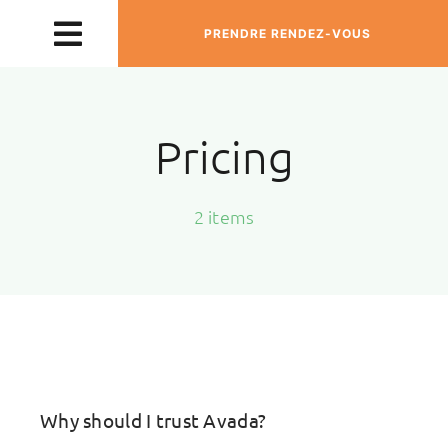
Passer
PRENDRE RENDEZ-VOUS
Toggle
au
contenu
Navigation
L’ESPRIT NAMMAO
Pricing
RITUELS DE MASSAGE
2 items
INSPIRATIONS
CONTACT
Why should I trust Avada?