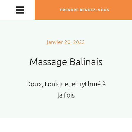
Passer
PRENDRE RENDEZ-VOUS
Toggle
au
contenu
Navigation
L’ESPRIT NAMMAO
janvier 20, 2022
RITUELS DE MASSAGE
Massage Balinais
INSPIRATIONS
Doux, tonique, et rythmé à
la fois
CONTACT